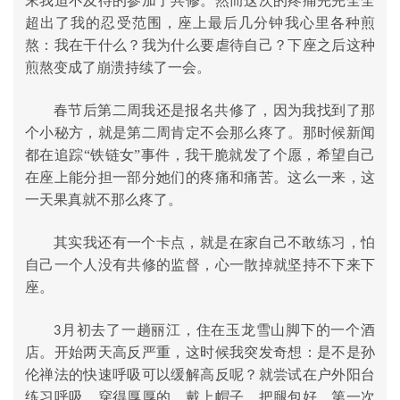
末我迫不及待的参加了共修。然而这次的疼痛完完全全
超出了我的忍受范围，座
上最后几分钟我心里各种煎
熬：我在干什么？我为什么要虐待自己？下座之后这种
煎熬变成了崩溃持续了一会。
春节后第二周我还是报名共修了，因为我找到了那
个小秘方，就是第二周肯定不会那么疼了。那时候新闻
都在追踪
“铁链女”事件，我干脆就发了个愿，希望自己
在座上能分担一部分她们的疼痛和痛苦。这么一来，这
一天果真就不那么疼了。
其实我还有一个卡点，就是在家自己不敢练习，怕
自己一个人没有共修的监督，心一散掉就坚持不下来下
座。
月初去了一趟丽江，住在玉龙雪山脚下的一个酒
3
店。开始两天高反严重，这时候我突发奇想：是不是孙
伦禅法的快速呼吸可以缓解高反呢？就尝试在户外阳台
练习呼吸。穿得厚厚的，戴上帽子，把腿包好。第一次