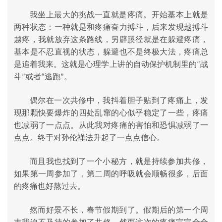
我坐上最大的挑战一直就是疼痛。开始基本上就是
两种状态：一种就是和疼痛奋力搏斗，后来发现越搏斗
越疼，我就放弃这条路线，另辟蹊径就是在躲避疼痛，
基本是不忍直视的状态，躲避也不是终极大法，疼痛总
是追着我来。这就是心理学上讲的自动保护机制里的
战
“
斗
或者
逃跑
。
”
“
”
偶尔在一次共修中，我抖着胆子贴到了疼痛上，发
现那颗快要爆炸的四处乱窜的心似乎稳定了一些，疼痛
也减弱了一点点。从此我对疼痛的害怕和恐惧减弱了一
点点。终于对孙伦禅法升起了一点点信心。
而且我也找到了一个小秘方，就是持续参加共修，
如果第一周参加了，第二周的呼吸就会顺畅很多，后面
的疼痛也好熬过去。
然而好景不长，春节假期到了。假期后的第一个周