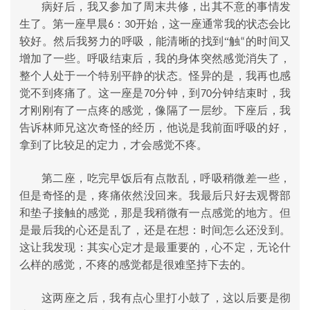
病好后，我又参加了周末共修，出其不意的事情发
生了。第一座早晨
：
开始，这一座通常我的状态会比
6
30
较好。然后我努力的呼吸，能清晰的找到“触
的时间又
“
增加了一些。呼吸结束后，我的身体突然感觉消失了，
整个人处于一个特别平静的状态。怪异的是，我再也感
觉不到疼痛了。这一座是
分钟，到
分钟结束时，我
70
70
才刚刚有了一点疼的感觉，像隔了一层纱。下座后，我
告诉林师兄这次奇怪的经历，他说是我前面呼吸的好，
拿到了比较足的定力，才会感觉不疼。
第二座，吃完早饭后有点散乱，呼吸稍微差一些，
但是奇怪的是，疼痛依然没回来。我最后只好去观臀部
和垫子接触的感觉，那是我稍微有一点感觉的地方。但
是最后我的心还是乱了，还是在想：时间怎么还没到。
这让我发现：其实心定才是最重要的，心不定，无论什
么样的感觉，不疼的感觉都是很难坚持下去的。
这两座之后，我有点心里打小鼓了，这以后要是彻