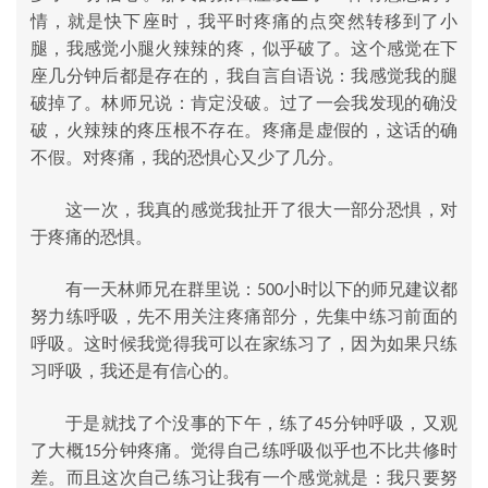
情，就是快下座时，我平时疼痛的点突然转移到了小
腿，我感觉小腿火辣辣的疼，似乎破了。这个感觉在下
座几分钟后都是存在的，我自言自语说：我感觉我的腿
破掉了。林师兄说：肯定没破。过了一会我发现的确没
破，火辣辣的疼压根不存在。疼痛是虚假的，这话的确
不假。对疼痛，我的恐惧心又少了几分。
这一次，我真的感觉我扯开了很大一部分恐惧，对
于疼痛的恐惧。
有一天林师兄在群里说：
小时以下的师兄建议都
500
努力练呼吸，先不用关注疼痛部分，先集中练习前面的
呼吸。这时候我觉得我可以在家练习了，因为如果只练
习呼吸，我还是有信心的。
于是就找了个没事的下午，练了
分钟呼吸，又观
45
了大概
分钟疼痛。觉得自己练呼吸似乎也不比共修时
15
差。而且这次自己练习让我有一个感觉就是：我只要努