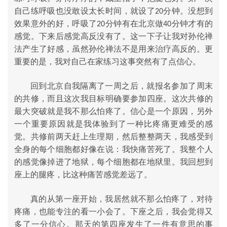
自己练呼吸也没敢设太长时间，就设了
分钟。没想到
20
效果意外的好，呼吸了
分钟有在北京做
分钟才有的
20
40
感觉。下来后感觉高反没有了。这一下子让我对孙伦禅
法产生了好感，虽然孙伦禅法不是用来治疗高反的。更
重要的是，我对自己在家练习这事突然有了点信心。
回到北京自我隔离了一周之后，就报名参加了周末
的共修，而且这次我目标明确要参加四座。这次共修的
最大突破就是我不那么怕疼了。信心是一个原因，另外
一个重要原因就是我体验到了一种比疼痛更难受的感
觉。共修前两天赶上生理期，然后整整两天，我感受到
全身的每个细胞都好像在说：我快痛苦死了。我整个人
的感觉像掉进了地狱，每个细胞都在地狱里。我回想到
座上的腿疼，比这种痛苦感觉差远了。
真的从第一座开始，我居然就不那么怕疼了，对待
疼痛，也能专注的看一小会了。下座之后，我会觉得又
多了一分信心。那天的第四座发生了一件有意思的事