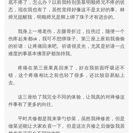
底不疼了，怎么办？以前我特别羡慕明顺师兄不疼的状
态，现在我也有了，居然觉得好像这不是太好的事。林
师兄提醒我，明顺师兄是脚上绑了珠子才有进步的。
我身上一堆老伤，左腿骨折过，拉伤过，随便一个
伤疼起来都
，我可不想绑珠子。第三座上座前我偷偷
ok
的祈请：让疼痛回来吧。祈请很灵光，尤其是祈请一点
难度的事基本佛菩萨都加持我。
疼痛在第三座果真回来了，好在我前面呼吸还不
错，这个疼痛相比之前也轻了很多，还比较容易贴上
去。
这三座给了我完全不同的体验，让我真的对禅修这
件事有了更多的向往。
平时共修都是我来掌勺炒菜，虽然我禅修差，但是
做菜还能让大家欢喜一下。但是这次共修之后做饭我居