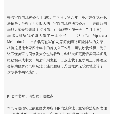
香港宣隆内观禅修会于 2010 年 7 月，第六年于荃湾东莲觉苑弘
法精舍，举办了为期四天的「宣隆内观禅法共修营」，并由缅甸
华那大师专程来港主持导修。在禅修营的第一天（7 月 1 日），
华那大师给我们每人送了一本小书 ── 《Sun Lun Vipassanā
Meditation》，里面载有他写的两篇简要阐述宣隆禅法的文章。
相信这是他出家四十年来的首次公开作品，可说珍贵难得。为了
让不懂英语的同修及大众也能看到，华那大师更提议梁国雄师兄
把它翻译成中文，然后印刷出版，以及上载于互联网上，并答应
会帮助他解决书中疑难；遇此胜缘，梁国雄师兄乐意地应诺了，
这便是本书的缘起。
阅读本书时，请留意下述数点：
本书专述缅甸已故宣隆大师所传的内观禅法，宣隆禅法是四念住