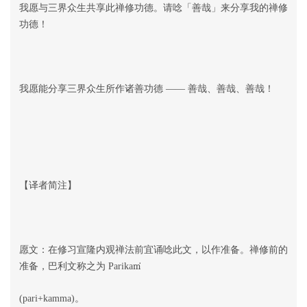
我愿与三界众生共享此禅修功德。请唸「善哉」来分享我的禅修
功德！
我愿能分享三界众生所作诸善功德 —— 善哉、善哉、善哉！
【译者简注】
愿文：在修习宣隆内观禅法前宜诵唸此文，以作准备。禅修前的
ṁ
准备，巴利文称之为 Parika
(pari+kamma)。