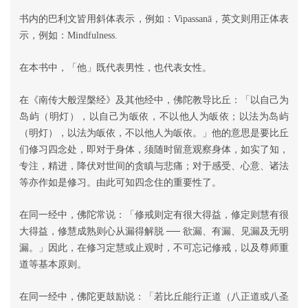
书内的巴利文皆用斜体表示，例如：Vipassanā，英文则用正体表
示，例如：Mindfulness.
在本书中，「他」既代表男性，也代表女性。
在《南传大般涅槃经》及其他经中，佛陀教导比丘：「以自己为
岛屿（明灯），以自己为皈依，不以他人为皈依；以法为岛屿
（明灯），以法为皈依，不以他人为皈依。」他的意思是要比丘
们修习四念处，即对于身体，须随时留意观察身体，如实了知，
专注，精进，降伏对世间的贪瞋与悲痛；对于感受、心意、诸法
等亦作如是修习。由此可知四念住的重要性了。
在同一经中，佛陀常说：「修戒则定有很大得益，修定则慧有很
大得益，修慧成熟则心从漏得解脱 ── 欲漏、有漏、见漏及无明
漏。」因此，在修习定慧或止观时，不可忘记修戒，以及尊师重
道等基本原则。
在同一经中，佛陀更鼓励说：「若比丘能行正道（八正道或八圣