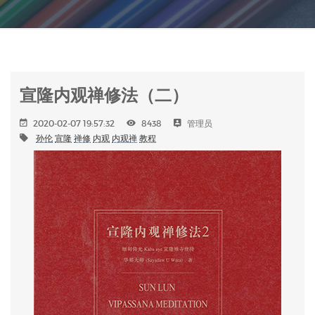
宣隆内观禅修法（二）
2020-02-07 19:57:32
8438
管理员
孙伦
宣隆
禅修
内观
内观禅
教程