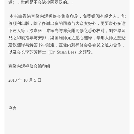
道），世间是不会缺少阿罗汉的。」
本书由香港宣隆内观禅修会集资印刷，免费赠阅有缘之人。能
够顺利出版，除了多谢出资的同修与大众友好外，更要衷心多谢
下述人等：涂嘉丽、岑家亮与陈美露同修之悉心校对，刘锦华师
兄之印刷指导与安排，梁国雄师兄之悉心翻译，华那大师之慈悲
建议翻译与解答书中疑难，宣隆内观禅修会各委员之通力合作，
以及会长李苏芳博士（Dr. Susan Lee）之领导。
宣隆内观禅修会编印组
2010 年 10 月 5 日
序言