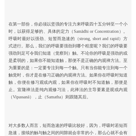
在第一部份，你必须以坚强的专注力来呼吸四十五分钟至一个小
时，以获得足够的、具体的定力（Samādhi or Concentration）。
呼吸时最好以强劲、短暂而急速的（strong, short and rapid）方
式进行。那么，我们的呼吸要强劲到哪个程度呢？我们的呼吸要
强劲到足可令我们知道（觉察到）触。不论你的呼吸是强劲的或
是柔弱的，如果你不能知道触，那便不是正确的内观禅方法。至
为重要的是：一定要专注到每一个触。只有当你能专注到每一个
触觉时，你才是在修习正确的内观禅方法。如果你在呼吸时知道
触，你便在修习观或内观，如果你在呼吸时不知道触，那便是
止。宣隆禅法是纯内观修习法，此禅法的主导要素是观或内观
（Vipassanā），止（Samatha）则跟随其后。
对大多数人而言，短而急速的呼吸比较好，因为，呼吸时若短而
急速，接续的触与触之间的间隙就会非常的小，那么心就不会有