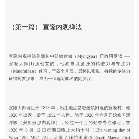
（第一篇） 宣隆内观禅法
宣隆内观禅法是缅甸中部敏建镇（Myingyan）已故阿罗汉 ──
宣隆大师(1)所创立的，他独自以坚强的精进力与专注力
（Mindfulness）修习，于四个月后，最终以密集、持续的专注力
证得阿罗汉果，成为一位远近驰名的阿罗汉。
宣隆大师诞生于 1878 年，出生地点是敏建镇附近的宣隆村。他
1920 年出家，后于 1952 年去世。他于 1920 年六月开始修习观
呼吸（安那般那内观禅），经过一个月的勤奋专注修习，在
1920 年 8 月 12 日星期四晚上大约十时（13th waning day of
Waso 1282 ME）(2)，证得了须陀洹道(Sotāpatti Magga, First