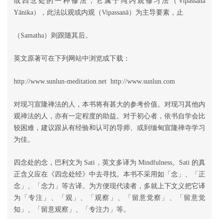
或四念处的一种修法，它属于纯内观修习法（Vipassanā
Yānika），此法以观或内观（Vipassanā）为主导要素，止
（Samatha）则跟随其后。
英文原著可在下列网站中浏览或下载：
http://www.sunlun-meditation.net http://www.sunlun.com
对现习宣隆禅法的人，本书将有甚大的参考价值。对现习其他内
观禅法的人，亦有一定程度的助益。对于初心者，依书自学会比
较困难，建议跟从有经验和认可的导师、或到缅甸宣隆禅寺学习
为佳。
四念处的念，巴利文为 Sati，英文多译为 Mindfulness。Sati 的真
正含义应在《四念处经》中去寻找。本书不采用如「念」、「正
念」、「念力」等古译。为方便现代读者，多就上下文义把它译
为「专注」、「观」、「观察」、「留意觉察」、「留意觉
知」、「留意观察」、「专注力」等。