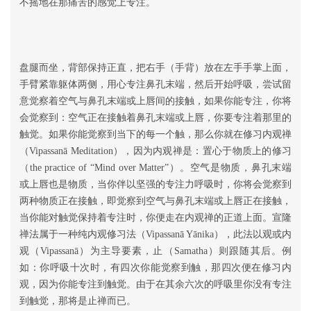
不摇地在那痛苦的感觉上专注。
盘腿而坐，背部保持正直，把右手（手背）放在左手手掌上面，
手臂紧靠躯体两侧，用心专注鼻孔末端，然后开始呼吸，尝试留
意觉察着空气与鼻孔末端或上唇间的接触，如果你能专注，你将
会觉察到：空气正在接触着鼻孔末端或上唇，你要专注着那里的
触觉。如果你能觉察到当下的每一个触，那么你就在修习内观禅
（Vipassanā Meditation），因为内观禅是：置心于物质上的修习
（the practice of “Mind over Matter”）。空气是物质，鼻孔末端
或上唇也是物质，当你伴以坚强的专注力呼吸时，你将会觉察到
两种物质正在接触，即觉察到空气与鼻孔末端或上唇正在接触，
当你能对触觉保持着专注时，你便走在内观禅的正道上面。宣隆
禅法属于一种纯内观修习法（Vipassanā Yānika），此法以观或内
观（Vipassanā）为主导要素，止（Samatha）则跟随其后。例
如：你呼吸十次时，有四次你能觉察到触，那四次便在修习内
观，因为你能专注到触觉。由于在其余六次的呼吸里你没有专注
到触觉，那将是止禅而已。