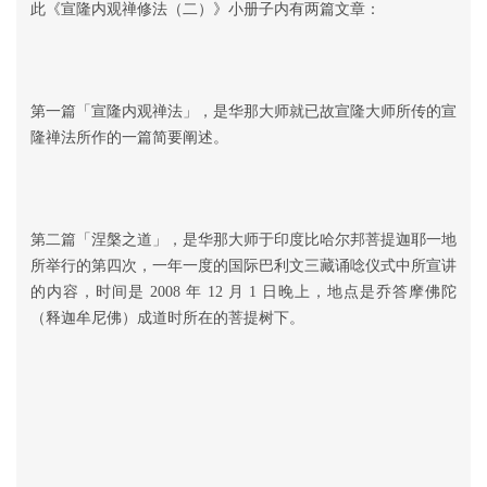
此《宣隆内观禅修法（二）》小册子内有两篇文章：
第一篇「宣隆内观禅法」，是华那大师就已故宣隆大师所传的宣
隆禅法所作的一篇简要阐述。
第二篇「涅槃之道」，是华那大师于印度比哈尔邦菩提迦耶一地
所举行的第四次，一年一度的国际巴利文三藏诵唸仪式中所宣讲
的内容，时间是 2008 年 12 月 1 日晚上，地点是乔答摩佛陀
（释迦牟尼佛）成道时所在的菩提树下。