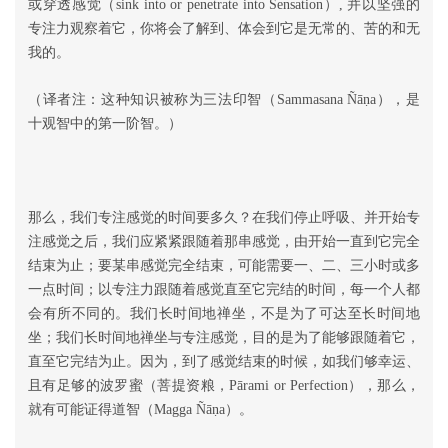
或穿透感觉（sink into or penetrate into Sensation）, 并以坚强的
专注力观察着它，你将会了解到、体会到它是无常的、苦的和无
我的。
ṇ
（译者注：这种知识被称为三法印智（Sammasana Ñā
a），是
十观智中的第一阶智。）
那么，我们专注感觉的时间要多久？在我们停止呼吸、并开始专
注感觉之后，我们应紧紧跟随着那串感觉，由开始一直到它完全
结束为止；要某串感觉完全结束，可能需要一、二、三小时或多
一点时间；以专注力跟随着感觉直至它完结的时间，每一个人都
会有所不同的。我们长时间地禅坐，不是为了可达至长时间地
坐；我们长时间地禅坐与专注感觉，目的是为了能够跟随着它，
直至它完结为止。因为，到了感觉结束的时候，如我们够幸运、
且有足够的波罗蜜（菩提资粮，Pārami or Perfection），那么，
ṇ
就有可能证得道智（Magga Ñā
a）。