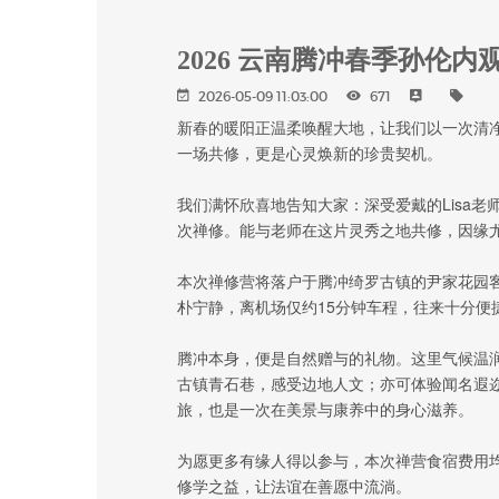
2026 云南腾冲春季孙伦内
2026-05-09 11:03:00
671
新春的暖阳正温柔唤醒大地，让我们以一次清
一场共修，更是心灵焕新的珍贵契机。
我们满怀欣喜地告知大家：深受爱戴的Lisa老
次禅修。能与老师在这片灵秀之地共修，因缘
本次禅修营将落户于腾冲绮罗古镇的尹家花园
朴宁静，离机场仅约15分钟车程，往来十分便
腾冲本身，便是自然赠与的礼物。这里气候温
古镇青石巷，感受边地人文；亦可体验闻名遐
旅，也是一次在美景与康养中的身心滋养。
为愿更多有缘人得以参与，本次禅营食宿费用
修学之益，让法谊在善愿中流淌。