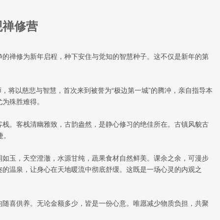
观禅修营
净的禅修为新年启程，种下安住与觉知的智慧种子。这不仅是新年的第
师，将以慈悲与智慧，首次来到被誉为“极边第一城”的腾冲，亲自指导本
尤为殊胜难得。
客栈。客栈清幽雅致，古韵盎然，是静心修习的绝佳所在。古镇风貌古
捷。
润如玉，天空澄澈，水源甘纯，蔬果食材自然鲜美。课余之余，可漫步
迩的温泉，让身心在天地暖流中彻底舒缓。这既是一场心灵的内观之
均随喜供养。无论金额多少，皆是一份心意。唯愿减少物质负担，共聚