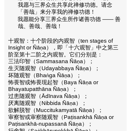
我愿与三界众生共享此禅修功德。请念
「善哉」来分享我的禅修功德！
我愿能分享三界众生所作诸善功德
——
善
哉、善哉、善哉！
十观智：十个阶段的内观智（
ten stages of
Insight or
Ñā
a
），即「十六观智」中之第三
ṇ
阶至第十二阶之内观智。它们分别是：
三法印智（
Sammasana Ñā
a
）；
ṇ
生灭随观智（
Udayabbaya Ñā
a
）；
ṇ
坏随观智（
Bha
ga Ñā
a
）；
ṅ
ṇ
怖畏智或怖畏现起智（
Baya Ñā
a
or
ṇ
Bhayatupatthāna Ñā
a
）；
ṇ
过患随观智（
Ādīnava Ñā
a
）；
ṇ
厌离随观智（
Nibbida Ñā
a
）；
ṇ
欲解脱智（
Muccitukamyatā Ñā
a
）；
ṇ
审察智或审察随观智（
Pa
isankhā Ñā
a
or
ṭ
ṇ
Pa
isankhā-nupassanā Ñā
a
）；
ṭ
ṇ
行舍智（
Sa
khārupekkhā Ñā
a
）；