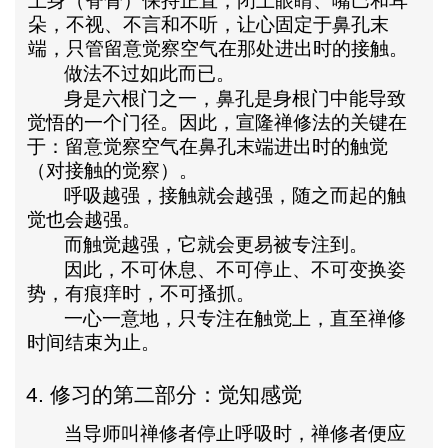
上身（脊骨）保持正直，闭上眼睛、嘴巴和耳
朵，不视、不言和不听，
让心固定于鼻孔末
端
，只管留意觉察空气在那处进出时的
接触
。
做法不过如此而已。
身是六根门之一，鼻孔是身根门中能导致
觉悟的一个门径。因此，宣隆禅修法的关键在
于：留意觉察空气在鼻孔末端进出时的
触
觉
（对接触的觉察）。
呼吸越强，接触就会越强，随之而起的触
觉也会越强。
而触觉越强，它就会更易被专注到。
因此，不可休息、不可停止、不可变换姿
势，有痕痒时，不可搔抓。
一心一意地，只专注在
触
觉上，直至禅修
时间结束为止。
4.
修习的第二部分：觉知感觉
当导师叫禅修者停止呼吸时，禅修者便应