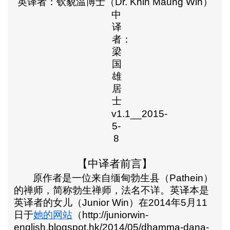
英译者：钦貌温博士（
Dr. Khin Maung Win
）
中
译
者：
梁
国
雄
居
士
v1.1__2015-
5-
8
【中译者前言】
原作者是一位来自缅甸勃生县（
Pathein
）
的禅师，简称勃生禅师，法名不详。英译本是
英译者的女儿（
Junior Win
）在
2014
年
5
月
11
日于
她的网站
（
http://juniorwin-
english.blogspot.hk/2014/05/dhamma-dana-