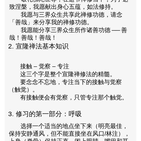
致涅槃，我愿献出身心五蕴，如法修持。
我愿与三界众生共享此禅修功德，请念
「善哉」来分享我的禅修功德。
我愿能分享三界众生所作诸善功德
──
善
哉！善哉！善哉！
2.
宣隆禅法基本知识
接触
–
觉察
–
专注
这三个字是整个宣隆禅修法的精髓。
要念念不忘地，专注当下的接触与觉察
（触觉）。
有接触便会有觉察，只管专注那个触觉。
3.
修习的第一部分：呼吸
选择一个适当的地点坐下来（
明亮最佳，
保持安静通风，但不能直接坐在风口
/
林注
），