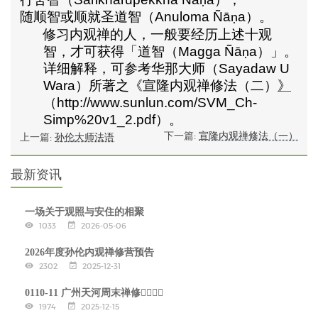
ṅ
ṇ
随顺智或顺就圣道智（
Anuloma Ñā
a
）。
ṇ
修习内观禅的人，一般要经历上述十观
智，才可获得「道智（
Magga Ñā
a
）」。
ṇ
详细解释，可参考华那大师（
Sayadaw U
Wara
）所著之《
宣隆内观禅修法（二）
》
（
http://www.sunlun.com/SVM_Ch-
Simp%20v1_2.pdf
）。
下一篇:
宣隆内观禅修法（一）
上一篇:
孙伦大师法语
最新资讯
一场关于观照与安住的相聚
1033
2026-05-06
2026年度孙伦内观禅修营预告
2302
2025-12-31
0110-11 广州天河周末禅修🧘‍♂🧘‍♀
1974
2025-12-15