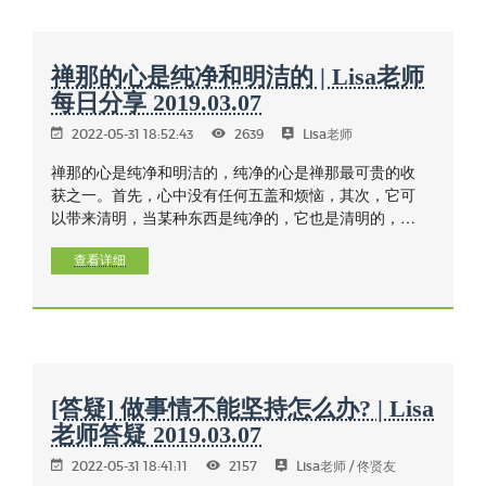
禅那的心是纯净和明洁的 | Lisa老师
每日分享 2019.03.07
2022-05-31 18:52:43
2639
Lisa老师
禅那的心是纯净和明洁的，纯净的心是禅那最可贵的收
获之一。首先，心中没有任何五盖和烦恼，其次，它可
以带来清明，当某种东西是纯净的，它也是清明的，例
如窗户脏了，那么我们很难看到窗外的景色，而擦干净
后，便可以看得很清楚。因此我们需要纯净的心来禅
查看详细
修，以获得内观智慧。这个当然需要时间，知道清除五
盖和持续下去的重要性，纯净的心来自勤奋和持续的修
行，也源于自我了解，以及知道自己该做些什么？
[答疑] 做事情不能坚持怎么办? | Lisa
老师答疑 2019.03.07
2022-05-31 18:41:11
2157
Lisa老师 / 佟贤友