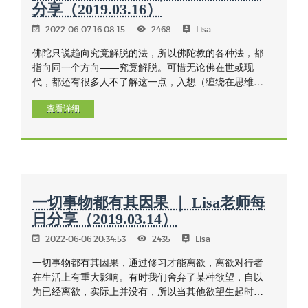
分享（2019.03.16）
2022-06-07 16:08:15
2468
Lisa
佛陀只说趋向究竟解脱的法，所以佛陀教的各种法，都
指向同一个方向——究竟解脱。可惜无论佛在世或现
代，都还有很多人不了解这一点，入想（缠绕在思维
里）和所求的多。涅槃是无明的止息，苦的止息；止息
是指思想的止息，感受的止息，止息就是让三种贪爱：
查看详细
欲爱、有爱、无有爱——这是生死轮回的主要原因——
得以止息。
一切事物都有其因果 ｜ Lisa老师每
日分享（2019.03.14）
2022-06-06 20:34:53
2435
Lisa
一切事物都有其因果，通过修习才能离欲，离欲对行者
在生活上有重大影响。有时我们舍弃了某种欲望，自以
为已经离欲，实际上并没有，所以当其他欲望生起时，
不要感到讶异，因欲望未完全出离。所以仍要持续努力