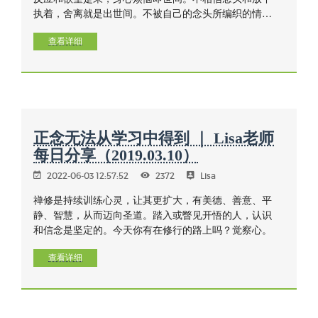
执着，舍离就是出世间。不被自己的念头所编织的情境
所束缚，就断绝了生出烦恼的因，自然也没有了烦恼这
个果
查看详细
正念无法从学习中得到 ｜ Lisa老师
每日分享（2019.03.10）
2022-06-03 12:57:52
2372
Lisa
禅修是持续训练心灵，让其更扩大，有美德、善意、平
静、智慧，从而迈向圣道。踏入或瞥见开悟的人，认识
和信念是坚定的。今天你有在修行的路上吗？觉察心。
查看详细