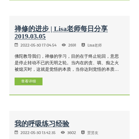
禅修的进步 | Lisa老师每日分享
2019.03.05
2022-05-30 17:04:54
2691
Lisa老师
佛陀教导我们，禅修的学习，目的在于终止轮回，意思
是停止转动不已的无明之轮。当内在的贪、嗔、痴之火
被熄灭时，这就是觉悟的本质，当你达到觉悟的本质，
解脱就是这么一回事，它是不断轮转与不断变化过程的
终点，是我们内在贪、嗔、痴的结束。平时会以喜悦来
查看详细
谈论解脱，是因为这是世人比较容易了解的概念，但其
实它超越快乐与痛苦两面，它是究竟的平静。
我的呼吸练习经验
2022-05-30 13:42:35
3602
贾贤友