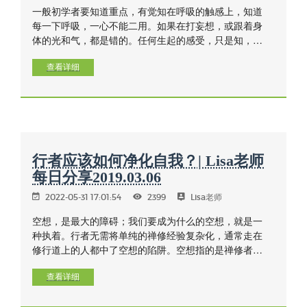
一般初学者要知道重点，有觉知在呼吸的触感上，知道
每一下呼吸，一心不能二用。如果在打妄想，或跟着身
体的光和气，都是错的。任何生起的感受，只是知，不
加任何思维和概念进入到禅修里面，要对触保持着觉
察，观身在触上和受上是所缘，所有的幻想、幻觉、幻
查看详细
境都是虚妄的，要知。
行者应该如何净化自我？| Lisa老师
每日分享2019.03.06
2022-05-31 17:01:54
2399
Lisa老师
空想，是最大的障碍；我们要成为什么的空想，就是一
种执着。行者无需将单纯的禅修经验复杂化，通常走在
修行道上的人都中了空想的陷阱。空想指的是禅修者试
图遵循预想的行为模式，而没用到正确的方法，因而停
止不前，没在禅坐中真正地觉知、觉察，不能够提起正
查看详细
念。