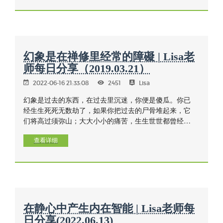
幻象是在禅修里经常的障礙 | Lisa老
师每日分享（2019.03.21）
2022-06-16 21:33:08
2451
Lisa
幻象是过去的东西，在过去里沉迷，你便是傻瓜。你已
经生生死死无数劫了，如果你把过去的尸骨堆起来，它
们将高过须弥山；大大小小的痛苦，生生世世都曾经
历。如果行者以真实智慧来思考这些，你们将会对人道
感到厌倦，失望！不再因出生而欢愉了，行者的心将直
查看详细
接地朝向解脱，正。
在静心中产生内在智能 | Lisa老师每
日分享(2022.06.13)