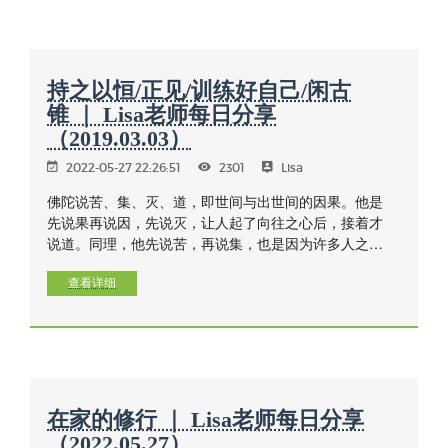
花，慧对修行的真正意义是破执，是心——放下的能
力！不论是工作，待人接物或禅修，谨记：目的是为了
付出，为了舍，舍掉自私，舍掉散乱、不安、懒惰，舍
掉对身心乐受的执着，舍到终极，那就是无我，也就是
持之以恒/正见/训练好自己/闲古
阿罗汉的境界，正！
锥 ｜ Lisa老师每日分享
（2019.03.03）
2022-05-27 22:26:51
2301
Lisa
佛陀说苦、集、灭、道，即世间与出世间的因果。他是
先说果再说因，先说灭，让人起了向往之心后，接着才
说道。同理，他先说苦，再说集，也是因为许多人之所
以修行，正是由于感受到苦，所以佛陀就先把人在现实
所招感的果报做了分析，并解释生老病死与种种社会生
查看详细
活的互动现象，人的心理对这些现象会产生爱别离、怨
憎会、求不得等各种的苦。
在家的修行 ｜ Lisa老师每日分享
（2022.05.27）