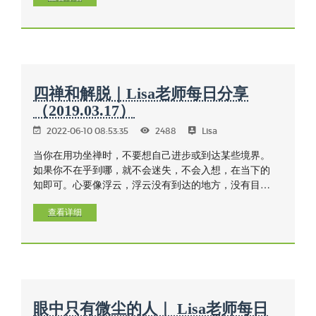
四禅和解脱｜Lisa老师每日分享
（2019.03.17）
2022-06-10 08:53:35
2488
Lisa
当你在用功坐禅时，不要想自己进步或到达某些境界。
如果你不在乎到哪，就不会迷失，不会入想，在当下的
知即可。心要像浮云，浮云没有到达的地方，没有目
的，没有终点，它不会挣扎下一步该怎样走。坐禅也一
样，到哪就是哪，直到死亡的一刻就知道了。只有付
查看详细
出，不必想，修行不是想出来的，浮云是自然的，要
明！
眼中只有微尘的人｜ Lisa老师每日