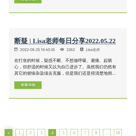
以为永远过不了这一关，结果呢？还是过去了——疼痛
生起很快又过去了，一切不也过去了。
断疑 | Lisa老师每日分享2022.05.22
2022-05-25 16:40:35
2382
Lisa老师
在打坐的时候，疑惑不断、不想做呼吸、避痛、起嗔
心，但舒适的时候又以为自己进步了。虽然我们仍然有
其它的烦恼杂染须去克服，但是我们还是得清楚地彻见
自我内在的一切，使我们能够断疑，进而达到个人修行
的稳定。
查看详细
«
1
2
3
4
5
6
7
8
...
18