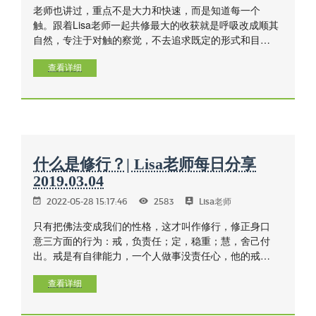
老师也讲过，重点不是大力和快速，而是知道每一个
触。跟着Lisa老师一起共修最大的收获就是呼吸改成顺其
自然，专注于对触的察觉，不去追求既定的形式和目
标。开始比较慢，中后段进入半自动呼吸后，速度好像
是自己上去的，不要刻意调整和加快速度。重要的是感
查看详细
觉到每一个触，速度和节奏自然形成。
什么是修行？| Lisa老师每日分享
2019.03.04
2022-05-28 15:17:46
2583
Lisa老师
只有把佛法变成我们的性格，这才叫作修行，修正身口
意三方面的行为：戒，负责任；定，稳重；慧，舍己付
出。戒是有自律能力，一个人做事没责任心，他的戒一
定不好，衡量一个人的戒是否能持，是自律。定不只是
禅定，工作时专心，身心不离，时刻念住己身，喜不喜
查看详细
欢也要做，不论身心的感受如何，都不让心动摇，这就
是定的培养。慧不是指耳聪目明，头脑灵敏，舌灿莲