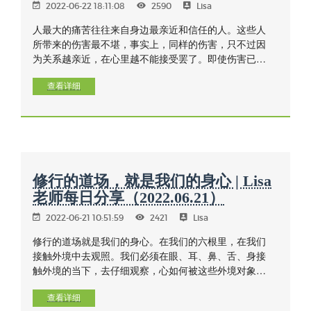
2022-06-22 18:11:08
2590
Lisa
人最大的痛苦往往来自身边最亲近和信任的人。这些人
所带来的伤害最不堪，事实上，同样的伤害，只不过因
为关系越亲近，在心里越不能接受罢了。即使伤害已过
去很久，有些受害者仍然记忆犹新，陷入受害的情绪之
中不能自拔，这无异于是用别人的错误来惩罚自己的一
查看详细
生。放下别人的错，需要心境的改变和心的度量，解脱
的是自己的心，看起来是原谅别人，其实是放过自己。
修行的道场，就是我们的身心 | Lisa
老师每日分享（2022.06.21）
2022-06-21 10:51:59
2421
Lisa
修行的道场就是我们的身心。在我们的六根里，在我们
接触外境中去观照。我们必须在眼、耳、鼻、舌、身接
触外境的当下，去仔细观察，心如何被这些外境对象引
发出不同的反应，而这些反应又如何构成我们一连串的
行为，以及一连串的喜恶、分别的制约反应。修行就是
查看详细