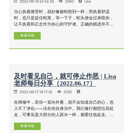
2022-06-19 22:42:26
2380
Lisa
当心执着痛苦时，就好像被蛇咬到一样；而执着舒适
时，也只是捉住蛇尾，等一下子，蛇头便会过来咬你，
让不执着和正念作为你心的守护者。正确的精进并不是
去使某些事情发生，而是一种警觉和觉醒每一刹那的精
进，一种克服懒惰和烦恼的精进，一种让我们一天中的
查看详细
每个活动——工作、生活都在禅坐中的精进！生活就是
我们的修行。
及时看见自己，就可停止作恶 | Lisa
老师每日分享（2022.06.17）
2022-06-17 16:17:35
2592
在禅修中，若你一直向外看，就不会知道自己的心，也
入不了净化——法在你自身当中。我们修行都想往高处
走，可事实是大部分的人跟水一样，都爱往低处走。因
为这样毫不费力，随着性子走是最容易的事。都是跟
贪、瞋、痴跑，于是一次次犯错，一次次跟随不善念。
查看详细