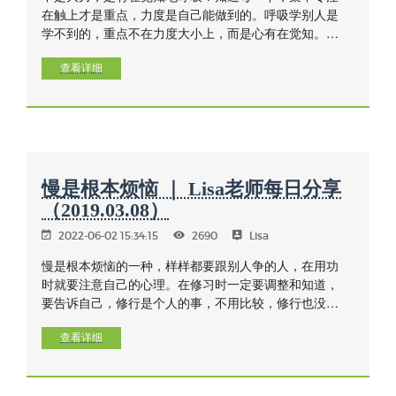
在触上才是重点，力度是自己能做到的。呼吸学别人是
学不到的，重点不在力度大小上，而是心有在觉知。每
一个人身体都是自己的（有个体差异的），力度也要与
精进力相匹配，过了头大力或没力都不是中道，中道才
查看详细
能培养正定。
慢是根本烦恼 ｜ Lisa老师每日分享
（2019.03.08）
2022-06-02 15:34:15
2690
Lisa
慢是根本烦恼的一种，样样都要跟别人争的人，在用功
时就要注意自己的心理。在修习时一定要调整和知道，
要告诉自己，修行是个人的事，不用比较，修行也没有
第一名、第二名。世间的某些利益也许可以争取或用不
合理的方法得到，但修行绝对不能，修行是要将自己的
查看详细
整个心打开来看的，愈真诚地对待自己的心，就愈能用
到方法，把功夫用好