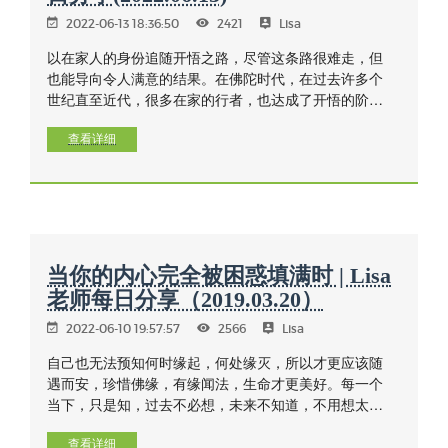
2022-06-13 18:36:50
2421
Lisa
以在家人的身份追随开悟之路，尽管这条路很难走，但
也能导向令人满意的结果。在佛陀时代，在过去许多个
世纪直至近代，很多在家的行者，也达成了开悟的阶
段，证果的人也不少。
查看详细
当你的内心完全被困惑填满时 | Lisa
老师每日分享（2019.03.20）
2022-06-10 19:57:57
2566
Lisa
自己也无法预知何时缘起，何处缘灭，所以才更应该随
遇而安，珍惜佛缘，有缘闻法，生命才更美好。每一个
当下，只是知，过去不必想，未来不知道，不用想太
多，死执不放，浪费时间。
查看详细