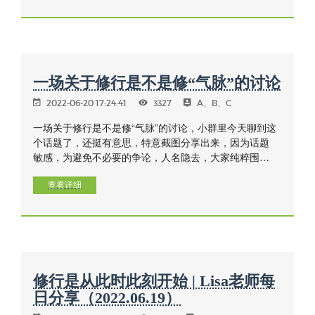
从我们自己的内心作为始点和核心，来指导我们如何去
观察自己的内心世界，并从当下超越与放下。
一场关于修行是不是修“气脉”的讨论
2022-06-20 17:24:41
3327
A、B、C
一场关于修行是不是修“气脉”的讨论，小群里今天聊到这
个话题了，还挺有意思，特意截图分享出来，因为话题
敏感，为避免不必要的争论，人名隐去，大家纯粹围观
吃瓜即可
查看详细
修行是从此时此刻开始 | Lisa老师每
日分享（2022.06.19）